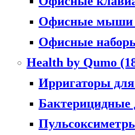
Офисные клави
Офисные мыш
Офисные набо
Health by Qumo
(1
Ирригаторы для
Бактерицидные
Пульсоксиметр