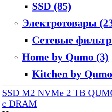
SSD
(85)
Электротовары
(2
Сетевые фильт
Home by Qumo
(3)
Kitchen by Qum
SSD M2 NVMe 2 ТB QUMO
c DRAM