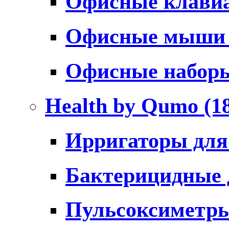
Офисные клави
Офисные мыш
Офисные набо
Health by Qumo
(1
Ирригаторы для
Бактерицидные
Пульсоксиметр