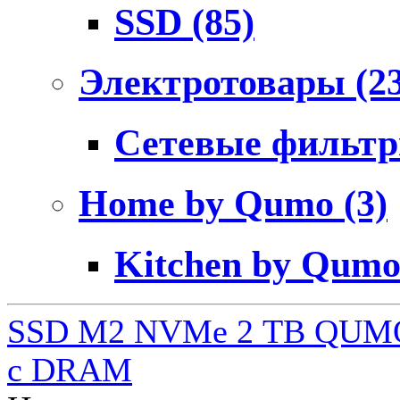
SSD
(85)
Электротовары
(2
Сетевые фильт
Home by Qumo
(3)
Kitchen by Qum
SSD M2 NVMe 2 ТB QUMO
c DRAM