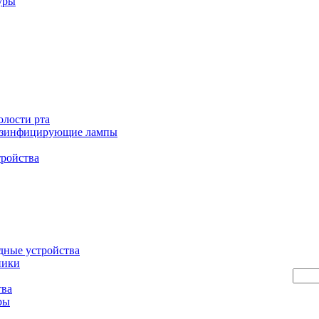
уры
олости рта
езинфицирующие лампы
тройства
дные устройства
ники
тва
ры