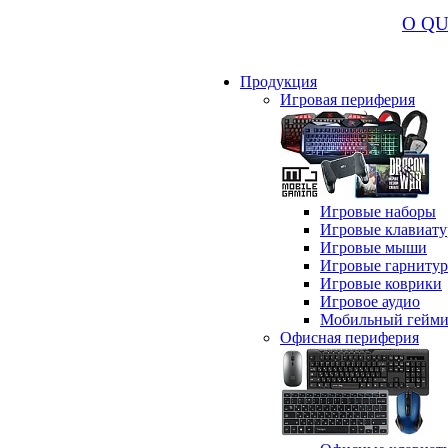
О Q
Продукция
Игровая периферия
Игровые наборы
Игровые клавиат
Игровые мыши
Игровые гарниту
Игровые коврики
Игровое аудио
Мобильный гейми
Офисная периферия