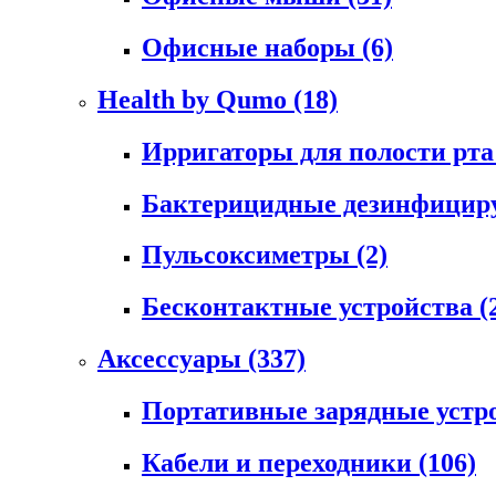
Офисные наборы
(6)
Health by Qumo
(18)
Ирригаторы для полости рт
Бактерицидные дезинфици
Пульсоксиметры
(2)
Бесконтактные устройства
(
Аксессуары
(337)
Портативные зарядные устр
Кабели и переходники
(106)