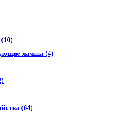
а
(10)
рующие лампы
(4)
2)
ойства
(64)