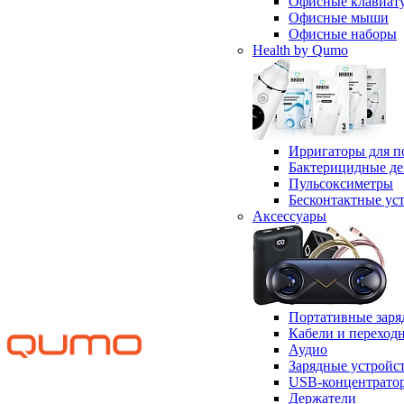
Офисные клавиат
Офисные мыши
Офисные наборы
Health by Qumo
Ирригаторы для п
Бактерицидные д
Пульсоксиметры
Бесконтактные ус
Аксессуары
Портативные заря
Кабели и переход
Аудио
Зарядные устройс
USB-концентрато
Держатели