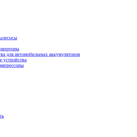
ылесосы
нверторы
тва для автомобильных аккумуляторов
е устройства
омпрессоры
ть