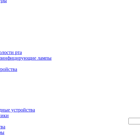
уры
олости рта
езинфицирующие лампы
тройства
дные устройства
ники
тва
ры