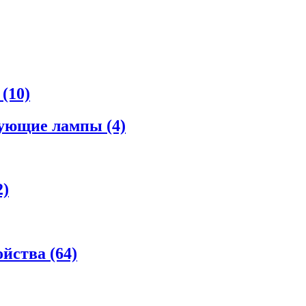
а
(10)
рующие лампы
(4)
2)
ойства
(64)