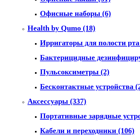
Офисные наборы
(6)
Health by Qumo
(18)
Ирригаторы для полости рт
Бактерицидные дезинфици
Пульсоксиметры
(2)
Бесконтактные устройства
(
Аксессуары
(337)
Портативные зарядные устр
Кабели и переходники
(106)