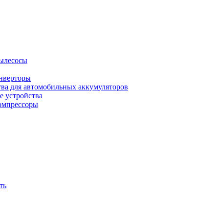
ылесосы
нверторы
тва для автомобильных аккумуляторов
е устройства
омпрессоры
ть