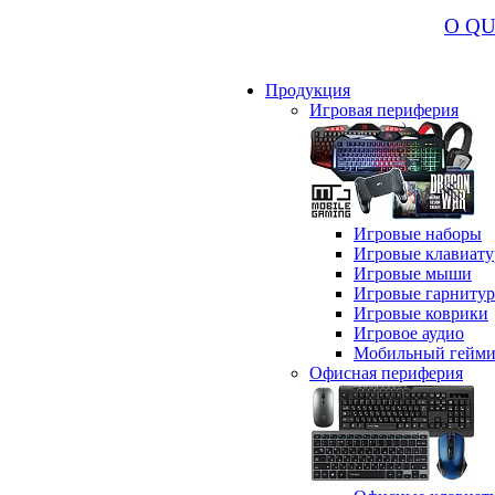
О Q
Продукция
Игровая периферия
Игровые наборы
Игровые клавиат
Игровые мыши
Игровые гарниту
Игровые коврики
Игровое аудио
Мобильный гейми
Офисная периферия