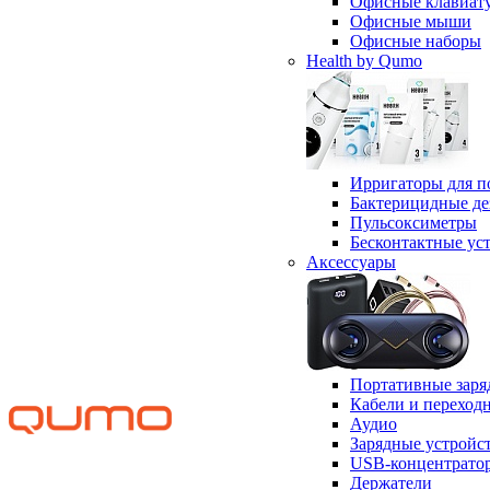
Офисные клавиат
Офисные мыши
Офисные наборы
Health by Qumo
Ирригаторы для п
Бактерицидные д
Пульсоксиметры
Бесконтактные ус
Аксессуары
Портативные заря
Кабели и переход
Аудио
Зарядные устройс
USB-концентрато
Держатели