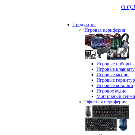
О Q
Продукция
Игровая периферия
Игровые наборы
Игровые клавиат
Игровые мыши
Игровые гарниту
Игровые коврики
Игровое аудио
Мобильный гейми
Офисная периферия