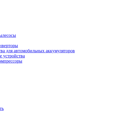
ылесосы
нверторы
тва для автомобильных аккумуляторов
е устройства
омпрессоры
ть