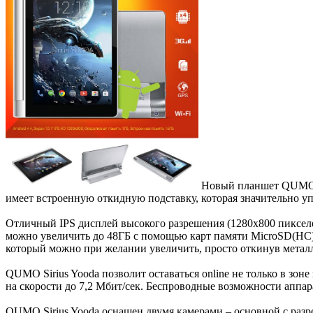
Новый планшет QUMO Si
имеет встроенную откидную подставку, которая значительно у
Отличный IPS дисплей высокого разрешения (1280х800 пикселе
можно увеличить до 48ГБ с помощью карт памяти MicroSD(HC). 
который можно при желании увеличить, просто откинув метал
QUMO Sirius Yooda позволит оставаться online не только в зон
на скорости до 7,2 Мбит/сек. Беспроводные возможности аппар
QUMO Sirius Yooda оснащен двумя камерами – основной с раз