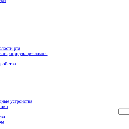
уры
олости рта
езинфицирующие лампы
тройства
дные устройства
ники
тва
ры