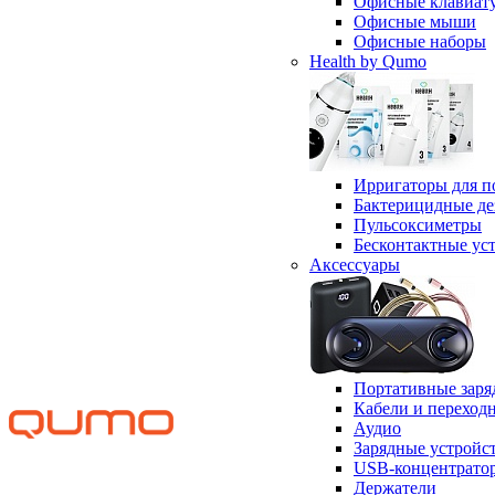
Офисные клавиат
Офисные мыши
Офисные наборы
Health by Qumo
Ирригаторы для п
Бактерицидные д
Пульсоксиметры
Бесконтактные ус
Аксессуары
Портативные заря
Кабели и переход
Аудио
Зарядные устройс
USB-концентрато
Держатели