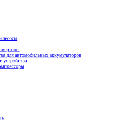
ылесосы
нверторы
тва для автомобильных аккумуляторов
е устройства
омпрессоры
ть