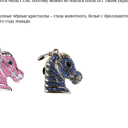
ются чипы COB, поэтому можно не бояться попасть с таким укра
рупные чёрные кристаллы – глаза животного, белые с бриллиант
го года лошади.