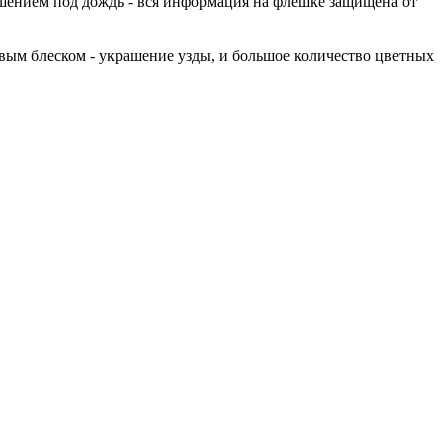
шением под дождь - вся информация на флешке защищена от
овым блеском - украшение узды, и большое количество цветных