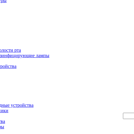
уры
олости рта
езинфицирующие лампы
тройства
дные устройства
ники
тва
ры