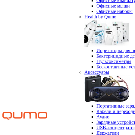
Офисные клавиат
Офисные мыши
Офисные наборы
Health by Qumo
Ирригаторы для п
Бактерицидные д
Пульсоксиметры
Бесконтактные ус
Аксессуары
Портативные заря
Кабели и переход
Аудио
Зарядные устройс
USB-концентрато
Держатели