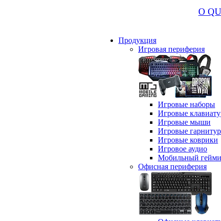
О Q
Продукция
Игровая периферия
Игровые наборы
Игровые клавиат
Игровые мыши
Игровые гарниту
Игровые коврики
Игровое аудио
Мобильный гейми
Офисная периферия