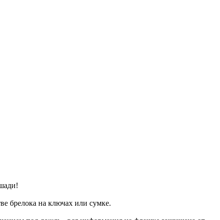
шади!
тве брелока на ключах или сумке.