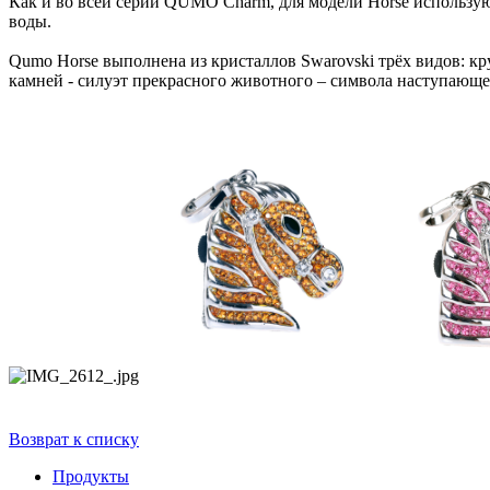
Как и во всей серии QUMO Charm, для модели Horse использу
воды.
Qumo Horse выполнена из кристаллов Swarovski трёх видов: к
камней - силуэт прекрасного животного – символа наступающе
Возврат к списку
Продукты