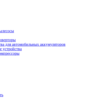
ылесосы
нверторы
тва для автомобильных аккумуляторов
е устройства
омпрессоры
ть