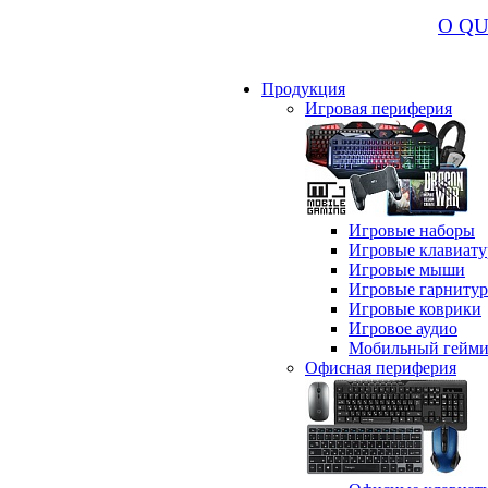
О Q
Продукция
Игровая периферия
Игровые наборы
Игровые клавиат
Игровые мыши
Игровые гарниту
Игровые коврики
Игровое аудио
Мобильный гейми
Офисная периферия