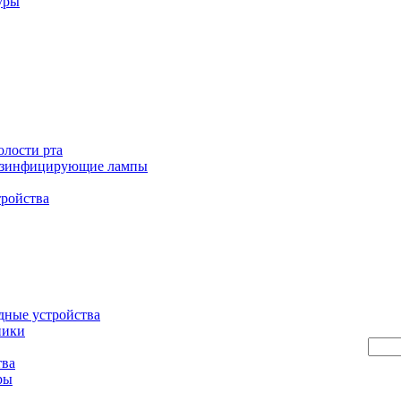
уры
олости рта
езинфицирующие лампы
тройства
дные устройства
ники
тва
ры