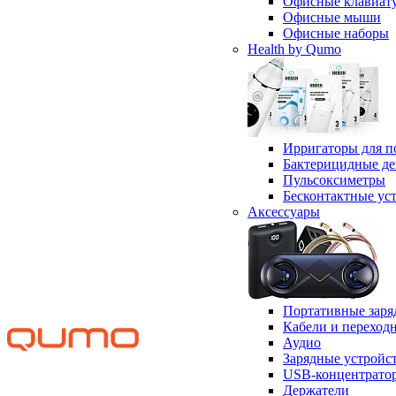
Офисные клавиат
Офисные мыши
Офисные наборы
Health by Qumo
Ирригаторы для п
Бактерицидные д
Пульсоксиметры
Бесконтактные ус
Аксессуары
Портативные заря
Кабели и переход
Аудио
Зарядные устройс
USB-концентрато
Держатели