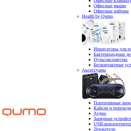
Офисные клавиат
Офисные мыши
Офисные наборы
Health by Qumo
Ирригаторы для п
Бактерицидные д
Пульсоксиметры
Бесконтактные ус
Аксессуары
Портативные заря
Кабели и переход
Аудио
Зарядные устройс
USB-концентрато
Держатели