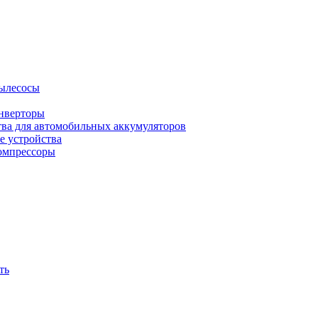
ылесосы
нверторы
тва для автомобильных аккумуляторов
е устройства
омпрессоры
ть