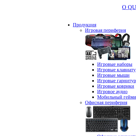
О Q
Продукция
Игровая периферия
Игровые наборы
Игровые клавиат
Игровые мыши
Игровые гарниту
Игровые коврики
Игровое аудио
Мобильный гейми
Офисная периферия