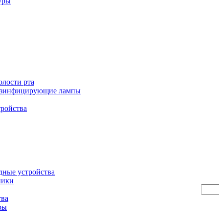
уры
олости рта
езинфицирующие лампы
тройства
дные устройства
ники
тва
ры