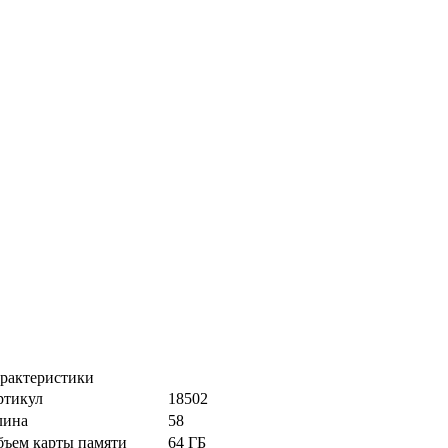
рактеристики
ртикул
18502
лина
58
ъем карты памяти
64 ГБ