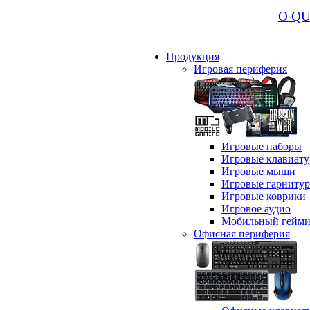
О Q
Продукция
Игровая периферия
Игровые наборы
Игровые клавиат
Игровые мыши
Игровые гарниту
Игровые коврики
Игровое аудио
Мобильный гейми
Офисная периферия