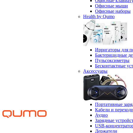
Офисные клавиат
Офисные мыши
Офисные наборы
Health by Qumo
Ирригаторы для п
Бактерицидные д
Пульсоксиметры
Бесконтактные ус
Аксессуары
Портативные заря
Кабели и переход
Аудио
Зарядные устройс
USB-концентрато
Держатели