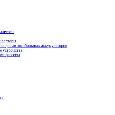
ылесосы
нверторы
тва для автомобильных аккумуляторов
е устройства
омпрессоры
ть