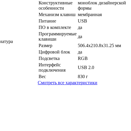
Конструктивные
моноблок дизайнерской
особенности
формы
Механизм клавиш
мембранная
Питание
USB
ПО в комплекте
да
Программируемые
да
клавиши
иатура
Размер
506.4x210.8x31.25 мм
Цифровой блок
да
Подсветка
RGB
Интерфейс
USB 2.0
подключения
Вес
830 г
Смотреть все характеристики