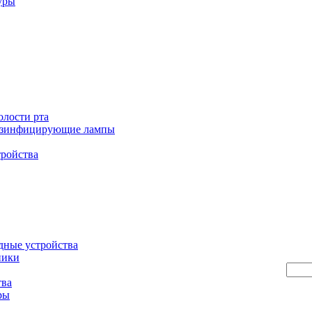
уры
олости рта
езинфицирующие лампы
тройства
дные устройства
ники
тва
ры