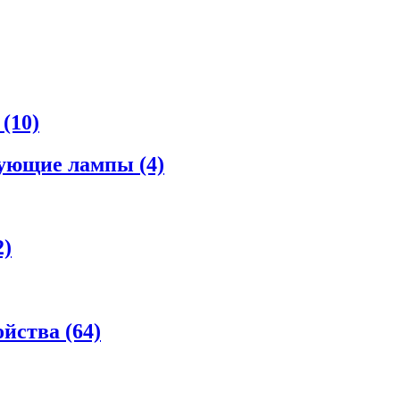
а
(10)
рующие лампы
(4)
2)
ойства
(64)