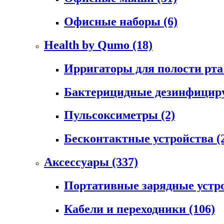
Офисные наборы
(6)
Health by Qumo
(18)
Ирригаторы для полости рт
Бактерицидные дезинфици
Пульсоксиметры
(2)
Бесконтактные устройства
(
Аксессуары
(337)
Портативные зарядные устр
Кабели и переходники
(106)