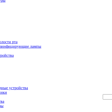
уры
олости рта
езинфицирующие лампы
тройства
дные устройства
ники
тва
ры