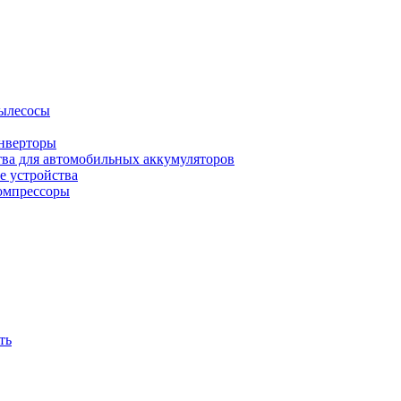
ылесосы
нверторы
тва для автомобильных аккумуляторов
е устройства
омпрессоры
ть