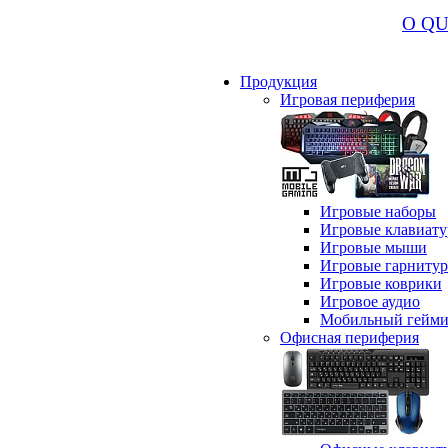
О Q
Продукция
Игровая периферия
Игровые наборы
Игровые клавиат
Игровые мыши
Игровые гарниту
Игровые коврики
Игровое аудио
Мобильный гейми
Офисная периферия