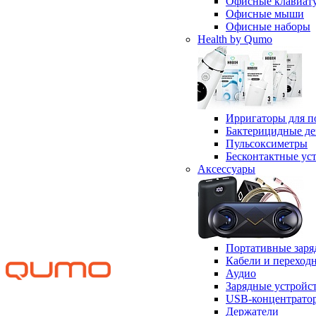
Офисные клавиат
Офисные мыши
Офисные наборы
Health by Qumo
Ирригаторы для п
Бактерицидные д
Пульсоксиметры
Бесконтактные ус
Аксессуары
Портативные заря
Кабели и переход
Аудио
Зарядные устройс
USB-концентрато
Держатели