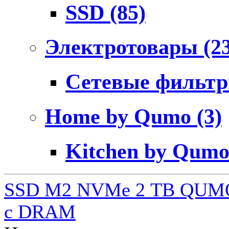
SSD
(85)
Электротовары
(2
Сетевые фильт
Home by Qumo
(3)
Kitchen by Qum
SSD M2 NVMe 2 ТB QUMO
c DRAM