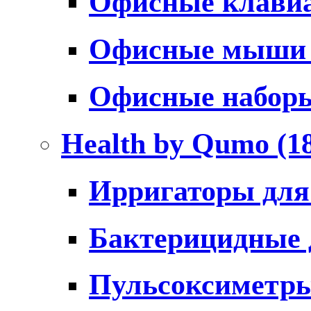
Офисные клави
Офисные мыш
Офисные набо
Health by Qumo
(1
Ирригаторы для
Бактерицидные
Пульсоксиметр