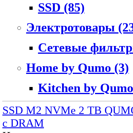
SSD
(85)
Электротовары
(2
Сетевые фильт
Home by Qumo
(3)
Kitchen by Qum
SSD M2 NVMe 2 ТB QUMO
c DRAM