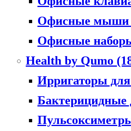
Офисные клави
Офисные мыш
Офисные набо
Health by Qumo
(1
Ирригаторы для
Бактерицидные
Пульсоксиметр