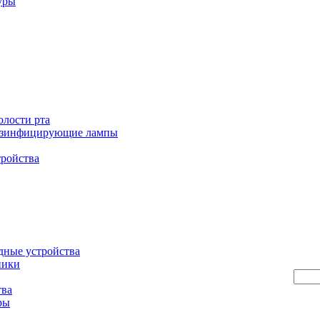
уры
олости рта
езинфицирующие лампы
тройства
дные устройства
ники
тва
ры