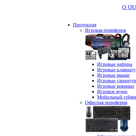
О Q
Продукция
Игровая периферия
Игровые наборы
Игровые клавиат
Игровые мыши
Игровые гарниту
Игровые коврики
Игровое аудио
Мобильный гейми
Офисная периферия