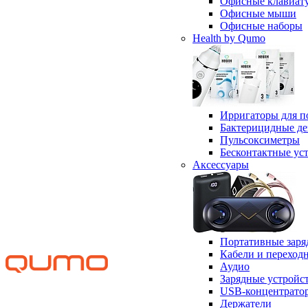
Офисные клавиат
Офисные мыши
Офисные наборы
Health by Qumo
Ирригаторы для п
Бактерицидные д
Пульсоксиметры
Бесконтактные ус
Аксессуары
Портативные заря
Кабели и переход
Аудио
Зарядные устройс
USB-концентрато
Держатели