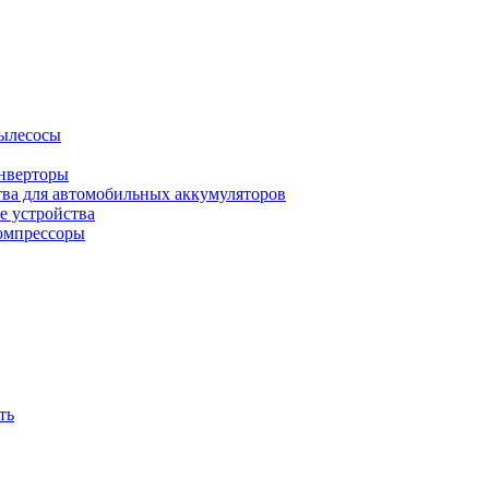
ылесосы
нверторы
тва для автомобильных аккумуляторов
е устройства
омпрессоры
ть