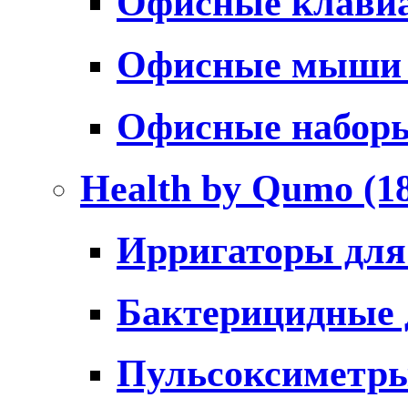
Офисные клави
Офисные мыш
Офисные набо
Health by Qumo
(1
Ирригаторы для
Бактерицидные
Пульсоксиметр