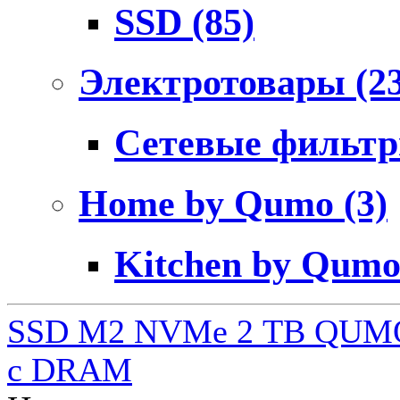
SSD
(85)
Электротовары
(2
Сетевые фильт
Home by Qumo
(3)
Kitchen by Qum
SSD M2 NVMe 2 ТB QUMO
c DRAM