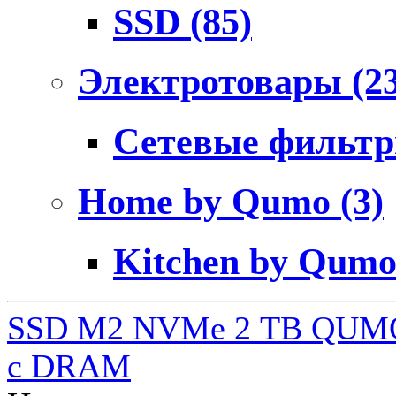
SSD
(85)
Электротовары
(2
Сетевые фильт
Home by Qumo
(3)
Kitchen by Qum
SSD M2 NVMe 2 ТB QUMO
c DRAM