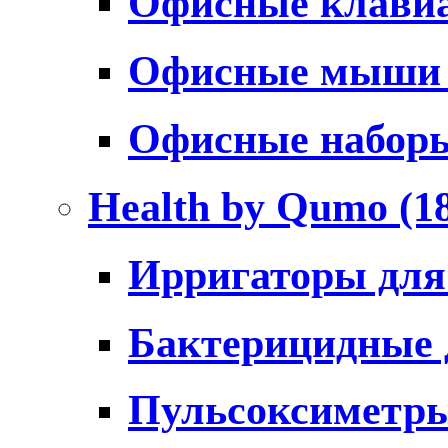
Офисные клави
Офисные мыш
Офисные набо
Health by Qumo
(1
Ирригаторы для
Бактерицидные
Пульсоксиметр