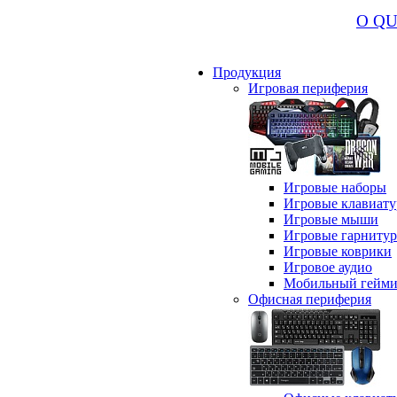
О Q
Продукция
Игровая периферия
Игровые наборы
Игровые клавиат
Игровые мыши
Игровые гарниту
Игровые коврики
Игровое аудио
Мобильный гейми
Офисная периферия