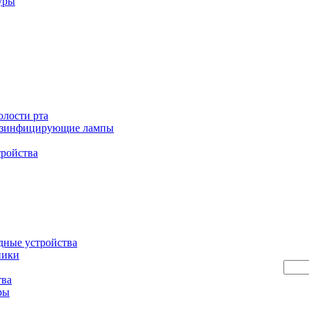
уры
олости рта
езинфицирующие лампы
тройства
дные устройства
ники
тва
ры