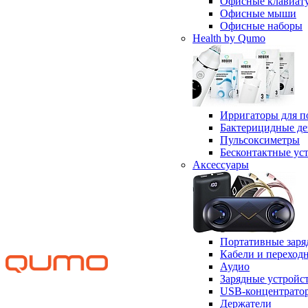
Офисные клавиат
Офисные мыши
Офисные наборы
Health by Qumo
Ирригаторы для п
Бактерицидные д
Пульсоксиметры
Бесконтактные ус
Аксессуары
Портативные заря
Кабели и переход
Аудио
Зарядные устройс
USB-концентрато
Держатели