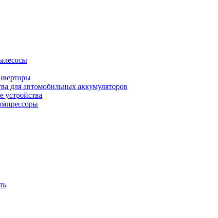
ылесосы
нверторы
тва для автомобильных аккумуляторов
е устройства
омпрессоры
ть