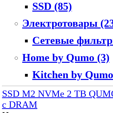
SSD
(85)
Электротовары
(2
Сетевые фильт
Home by Qumo
(3)
Kitchen by Qum
SSD M2 NVMe 2 ТB QUMO
c DRAM