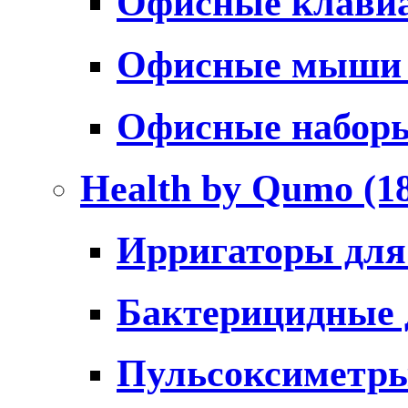
Офисные клави
Офисные мыш
Офисные набо
Health by Qumo
(1
Ирригаторы для
Бактерицидные
Пульсоксиметр